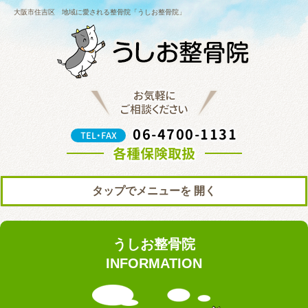
大阪市住吉区 地域に愛される整骨院「うしお整骨院」
お気軽に
ご相談ください
06-4700-1131
TEL・FAX
各種保険取扱
タップでメニューを
トップ
初めての方へ
うしお整骨院
院の紹介
料金表
INFORMATION
ブログ
お知らせ