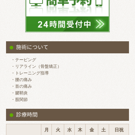
施術について
・テーピング
・リアライン（骨盤矯正）
・トレーニング指導
・腰の痛み
・首の痛み
・腱鞘炎
・股関節
診療時間
月
火
水
木
金
土
日祝