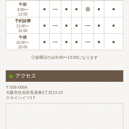
午前
●
―
●
●
◎
●
●
9:00〜
13:00
予約診療
●
―
●
●
―
●
●
13:00〜
16:00
午後
●
―
●
●
―
●
●
16:00〜
20:00
◎金曜日のみ9:00〜13:00になります
アクセス
〒558-0004
大阪市住吉区長居東4丁目13-22
スカイハイツ1Ｆ