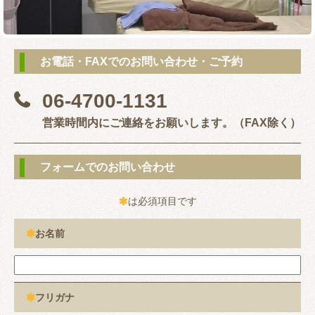
お客様の声
テーピング
リアライン（骨盤矯正）
トレーニング指導
お電話・FAXでのお問い合わせ・ご予約
腰の痛み
首の痛み
腱鞘炎
股関節
06-4700-1131

営業時間内にご連絡をお願いします。（FAX除く）
お問い合わせ
フォームでのお問い合わせ
は必須項目です

お名前

フリガナ
