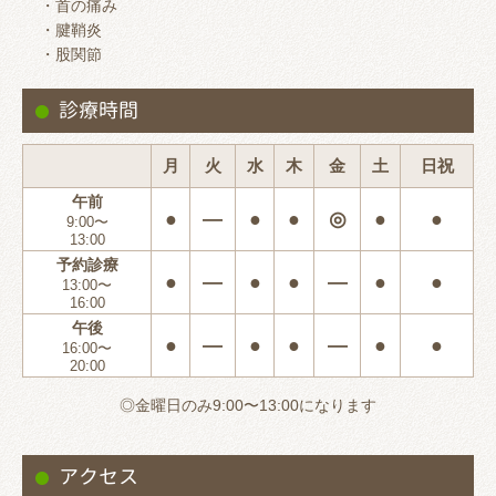
・首の痛み
・腱鞘炎
・股関節
診療時間
月
火
水
木
金
土
日祝
午前
●
―
●
●
◎
●
●
9:00〜
13:00
予約診療
●
―
●
●
―
●
●
13:00〜
16:00
午後
●
―
●
●
―
●
●
16:00〜
20:00
◎金曜日のみ9:00〜13:00になります
アクセス