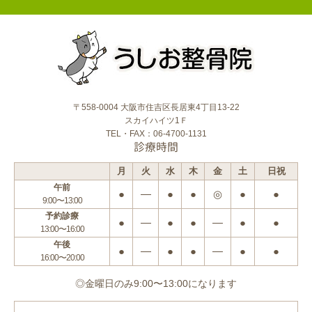
〒558-0004 大阪市住吉区長居東4丁目13-22
スカイハイツ1Ｆ
TEL・FAX：06-4700-1131
診療時間
月
火
水
木
金
土
日祝
午前
●
―
●
●
◎
●
●
9:00〜13:00
予約診療
●
―
●
●
―
●
●
13:00〜16:00
午後
●
―
●
●
―
●
●
16:00〜20:00
◎金曜日のみ9:00〜13:00になります