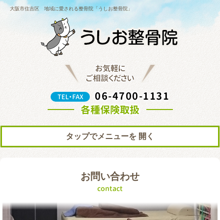
大阪市住吉区 地域に愛される整骨院「うしお整骨院」
お気軽に
ご相談ください
06-4700-1131
TEL・FAX
各種保険取扱
タップでメニューを
トップ
初めての方へ
お問い合わせ
院の紹介
料金表
contact
ブログ
お知らせ