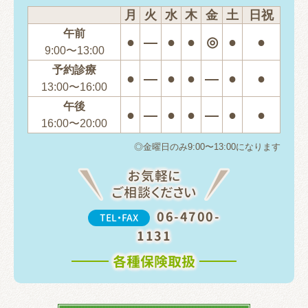
月
火
水
木
金
土
日祝
午前
●
―
●
●
◎
●
●
9:00〜13:00
予約診療
●
―
●
●
―
●
●
13:00〜16:00
午後
●
―
●
●
―
●
●
16:00〜20:00
◎金曜日のみ9:00〜13:00になります
お気軽に
ご相談ください
06-4700-
TEL・FAX
1131
各種保険取扱