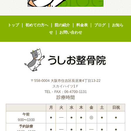
｜
｜
｜
｜
｜
トップ
初めての方へ
院の紹介
料金表
ブログ
お知ら
｜
せ
お問い合わせ
〒558-0004 大阪市住吉区長居東4丁目13-22
スカイハイツ1Ｆ
TEL・FAX：06-4700-1131
診療時間
月
火
水
木
金
土
日祝
午前
●
―
●
●
◎
●
●
9:00〜13:00
予約診療
●
―
●
●
―
●
●