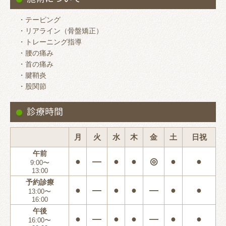
・テーピング
・リアライン（骨盤矯正）
・トレーニング指導
・腰の痛み
・首の痛み
・腱鞘炎
・股関節
診療時間
月
火
水
木
金
土
日祝
午前
●
―
●
●
◎
●
●
9:00〜
13:00
予約診療
●
―
●
●
―
●
●
13:00〜
16:00
午後
●
―
●
●
―
●
●
16:00〜