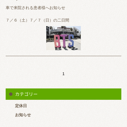
でしておりますので、よろしくお願いいたします✨
車で来院される患者様へお知らせ
※16：00から診察予定ですが交通状況により間に合わないこと
７／６（土）７／７（日）の二日間
もありますので、来院前には一度お電話ください。
BTS（防弾少年団）ヤンマースタジアム長居でコンサートが行わ
またＬＩＮＥでもご予約できますので、ご登録お願いいたしま
れます。
す。
整骨院は通常通り、朝から営業しておりますが、コンサートの影
響で近隣のパーキングエリアが朝から満車になっている可能性が
あります。
1
また当日は通常より料金が高く、上限撤廃されていることが多い
ので駐車される際はお気を付けください。
カテゴリー
定休日
お知らせ