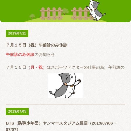
お客様の声
テーピング
リアライン（骨盤矯正）
トレーニング指導
腰の痛み
首の痛み
2019/07/11
腱鞘炎
股関節
７月１５日（祝）午前診のみ休診
お問い合わせ
午前診のみ休診
のお知らせ
７月１５日（
月・祝
）はスポーツドクターの仕事の為、午前診の
み休診させていただきます。
ご迷惑おかけしますがご了承のほどよろしくお願いします。
↓↓↓↓↓↓
2019/07/05
午後の診察は通常通り
BTS（防弾少年団）ヤンマースタジアム長居（2019/07/06・
16:00〜20:00
07/07）