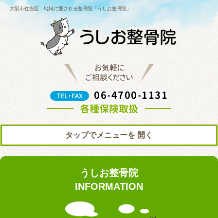
大阪市住吉区 地域に愛される整骨院「うしお整骨院」
お気軽に
ご相談ください
06-4700-1131
TEL・FAX
各種保険取扱
タップでメニューを
トップ
初めての方へ
うしお整骨院
院の紹介
料金表
INFORMATION
ブログ
お知らせ