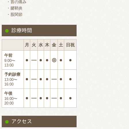
・首の痛み
2024.7
・腱鞘炎
・股関節
2024.6
2024.5
診療時間
2024.4
2024.3
月
火
水
木
金
土
日祝
2024.2
午前
●
―
●
●
◎
●
●
9:00〜
2024.1
13:00
2023.12
予約診療
●
―
●
●
―
●
●
13:00〜
2023.11
16:00
2023.10
午後
●
―
●
●
―
●
●
16:00〜
2023.9
20:00
2023.8
2023.7
アクセス
2023.6