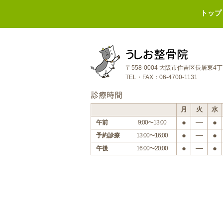
トップ
うしお整骨院
〒558-0004 大阪市住吉区長居東4
TEL・FAX：06-4700-1131
診療時間
月
火
水
●
―
●
午前
9:00〜13:00
●
―
●
予約診療
13:00〜16:00
●
―
●
午後
16:00〜20:00