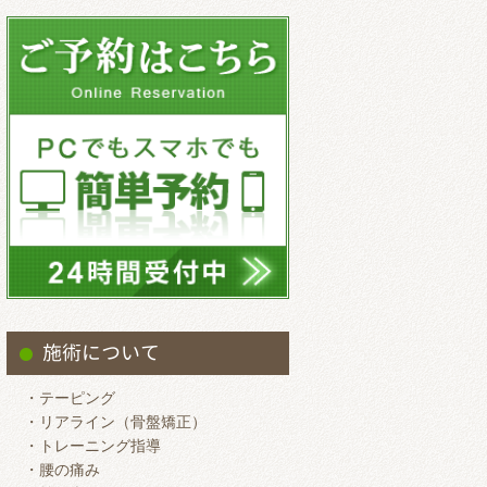
2025.9
2025.8
2025.7
2025.6
2025.5
2025.4
2025.3
2025.2
2025.1
2024.12
施術について
2024.11
・テーピング
2024.10
・リアライン（骨盤矯正）
・トレーニング指導
2024.9
・腰の痛み
2024.8