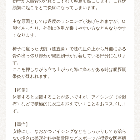
靭帯が大腿骨の外踝とこすれて摩擦を起こします。これが
頻繁に起こるとで炎症になってしまいます。
主な原因としては過度のランニングがあげられますが、O
脚であったり、外側に体重が乗りやすい方などもなりやす
くなります。
椅子に座った状態（膝直角）で膝の皿の上から外側にある
骨の出っ張り部分が腸脛靭帯が付着している部分になりま
す。
ここを押しながら立ち上がった際に痛みがある時は腸脛靭
帯炎が疑われます。
【軽傷】
休養すると回復することが多いですが、アイシング（冷湿
布）などで積極的に炎症を抑えていくことをおススメしま
す。
【重症】
安静にし、なおかつアイシングなどもしっかりしても治ら
ない場合は整形外科や整骨院などスポーツが得意な医療機