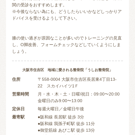
関の受診をおすすめします。
※今後ならない為にも、どうしたらいいかなどしっかりア
ドバイスを受けるようして下さい。
膝の使い過ぎが原因なことが多いのでトレーニングの見直
し、O脚改善、フォームチェックなどしていくようにしま
しょう。
大阪市住吉区 地域に愛される整骨院「うしお整骨院」
住所
〒558-0004 大阪市住吉区長居東4丁目13-
22 スカイハイツ1Ｆ
営業時間
月・水・木・土・日曜/祝日：09:00〜20:00
金曜日のみ9:00〜13:00
定休日
毎週火曜日／金曜日午後
最寄駅
●阪和線 長居駅 徒歩 3分
●阪和線 我孫子町駅 徒歩 11分
●御堂筋線 あびこ駅 徒歩 13分