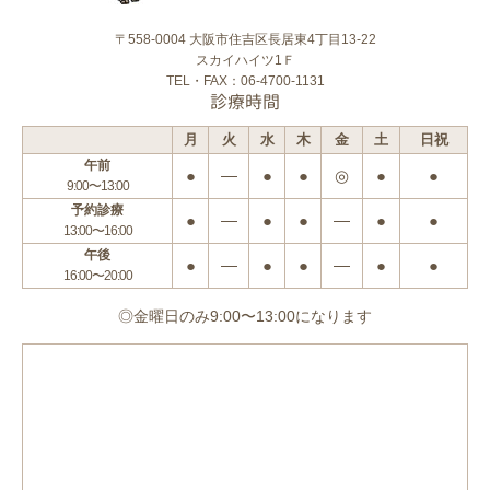
〒558-0004 大阪市住吉区長居東4丁目13-22
スカイハイツ1Ｆ
TEL・FAX：06-4700-1131
診療時間
月
火
水
木
金
土
日祝
午前
●
―
●
●
◎
●
●
9:00〜13:00
予約診療
●
―
●
●
―
●
●
13:00〜16:00
午後
●
―
●
●
―
●
●
16:00〜20:00
◎金曜日のみ9:00〜13:00になります