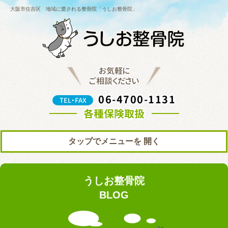
大阪市住吉区 地域に愛される整骨院「うしお整骨院」
お気軽に
ご相談ください
06-4700-1131
TEL・FAX
各種保険取扱
タップでメニューを
トップ
初めての方へ
うしお整骨院
院の紹介
料金表
BLOG
ブログ
お知らせ