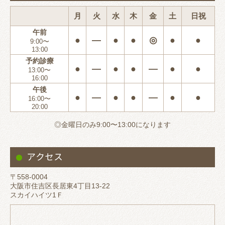
月
火
水
木
金
土
日祝
午前
●
―
●
●
◎
●
●
9:00〜
13:00
予約診療
●
―
●
●
―
●
●
13:00〜
16:00
午後
●
―
●
●
―
●
●
16:00〜
20:00
◎金曜日のみ9:00〜13:00になります
アクセス
〒558-0004
大阪市住吉区長居東4丁目13-22
スカイハイツ1Ｆ