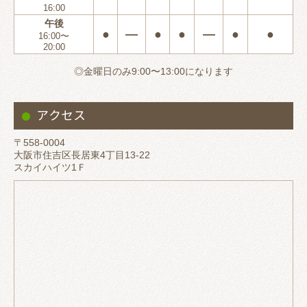
16:00
午後
●
―
●
●
―
●
●
16:00〜
20:00
◎金曜日のみ9:00〜13:00になります
アクセス
〒558-0004
大阪市住吉区長居東4丁目13-22
スカイハイツ1Ｆ