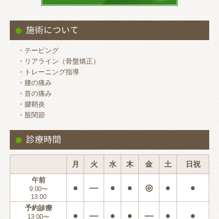
施術について
・テーピング
・リアライン（骨盤矯正）
・トレーニング指導
・腰の痛み
・首の痛み
・腱鞘炎
・股関節
診療時間
月
火
水
木
金
土
日祝
午前
●
―
●
●
◎
●
●
9:00〜
13:00
予約診療
●
―
●
●
―
●
●
13:00〜