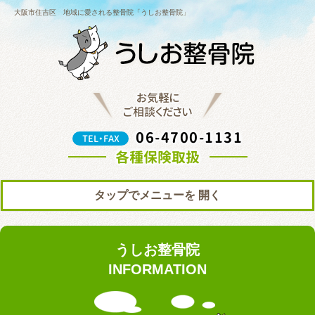
大阪市住吉区 地域に愛される整骨院「うしお整骨院」
お気軽に
ご相談ください
06-4700-1131
TEL・FAX
各種保険取扱
タップでメニューを
トップ
初めての方へ
うしお整骨院
院の紹介
料金表
INFORMATION
ブログ
お知らせ