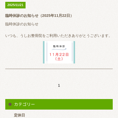
2025/11/21
臨時休診のお知らせ（2025年11月22日）
うしお整骨院は完全予約制ではありませんが、予約が埋まってい
る時は待っていただくこともありますので事前に来院が分かる方
臨時休診のお知らせ
は
※営業時間中で患者様対応している場合はLINEの返信が遅くな
【LINEでメッセージ 又は 電話（0647001131）】
ると思います。 その場合はお電話いただけると助かります。
いつも、うしお整骨院をご利用いただきありがとうございます。
いただけるとスムーズに案内できると思います。
11月22日（土）
子供の行事参加のため休診とさせていただきます。
大変ご迷惑おかけしますがよろしくお願いいたします。
1
うしお整骨院は完全予約制ではありませんが、予約が埋まってい
る時は待っていただくこともありますので事前に来院が分かる方
は
※営業時間中で患者様対応している場合はLINEの返信が遅くな
カテゴリー
【LINEでメッセージ 又は 電話（0647001131）】
ると思います。 その場合はお電話いただけると助かります。
定休日
いただけるとスムーズに案内できると思います。