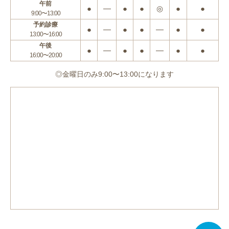
午前
●
―
●
●
◎
●
●
9:00〜13:00
予約診療
●
―
●
●
―
●
●
13:00〜16:00
午後
●
―
●
●
―
●
●
16:00〜20:00
◎金曜日のみ9:00〜13:00になります