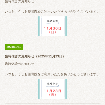
る時は待っていただくこともありますので事前に来院が分かる方
臨時休診のお知らせ
は
【LINEでメッセージ 又は 電話（0647001131）】
いつも、うしお整骨院をご利用いただきありがとうございます。
いただけるとスムーズに案内できると思います。
11月30日（日）
空手の試合帯同のため休診とさせていただきます。
大変ご迷惑おかけしますがよろしくお願いいたします。
2025/11/21
臨時休診のお知らせ（2025年11月23日）
うしお整骨院は完全予約制ではありませんが、予約が埋まってい
る時は待っていただくこともありますので事前に来院が分かる方
臨時休診のお知らせ
は
※営業時間中で患者様対応している場合はLINEの返信が遅くな
【LINEでメッセージ 又は 電話（0647001131）】
ると思います。 その場合はお電話いただけると助かります。
いつも、うしお整骨院をご利用いただきありがとうございます。
いただけるとスムーズに案内できると思います。
11月23日（日）
空手の試合帯同のため休診とさせていただきます。
大変ご迷惑おかけしますがよろしくお願いいたします。