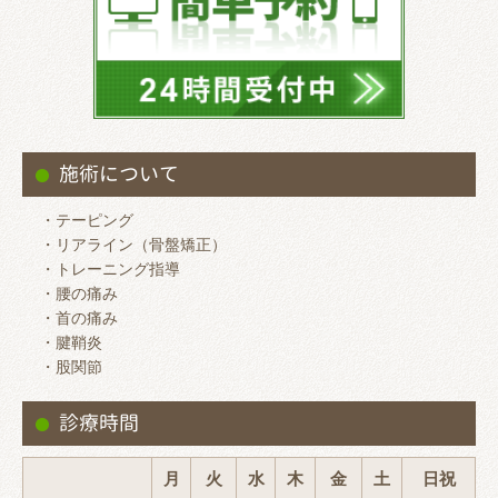
施術について
・テーピング
・リアライン（骨盤矯正）
・トレーニング指導
・腰の痛み
・首の痛み
・腱鞘炎
・股関節
診療時間
月
火
水
木
金
土
日祝