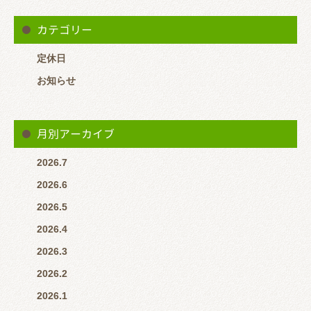
年末年始のお休みとさせていただきます。
カテゴリー
年始は1月4日（土）より施術しておりますのでよろしくお願いい
たします。
定休日
うしお整骨院は完全予約制ではありませんが、予約が埋まってい
お知らせ
る時は待っていただくこともありますので事前に来院が分かる方
は
月別アーカイブ
【LINEでメッセージ 又は 電話（0647001131）】
2026.7
いただけるとスムーズに案内できると思います。
2026.6
2026.5
※営業時間中で患者様対応している場合はLINEの返信が遅くな
2026.4
ると思います。 その場合はお電話いただけると助かります。
2026.3
2026.2
2026.1