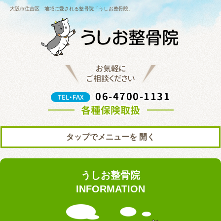
大阪市住吉区 地域に愛される整骨院「うしお整骨院」
お気軽に
ご相談ください
06-4700-1131
TEL・FAX
各種保険取扱
タップでメニューを
トップ
初めての方へ
うしお整骨院
院の紹介
料金表
INFORMATION
ブログ
お知らせ